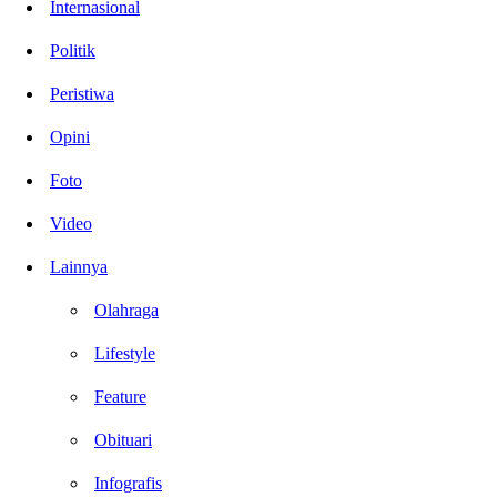
Internasional
Politik
Peristiwa
Opini
Foto
Video
Lainnya
Olahraga
Lifestyle
Feature
Obituari
Infografis