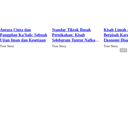
Antara Cinta dan
Standar Tiktok Rusak
Kisah Limah 
Panggilan Ka’bah: Sebuah
Pernikahan: Kisah
Berpisah Kar
Ujian Iman dan Kesetiaan
Selebgram Tuntut Nafkah
Ekonomi Dis
Rp.15 Juta Perbulan
Karena Cinta
True Story
True Story
True Story
Berakhir Talak Oleh
Suaminya