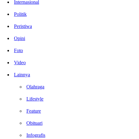
Internasional
Politik
Peristiwa
Opini
Foto
Video
Lainnya
Olahraga
Lifestyle
Feature
Obituari
Infografis