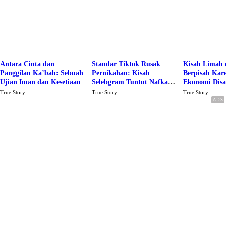
Antara Cinta dan
Standar Tiktok Rusak
Kisah Limah 
Panggilan Ka’bah: Sebuah
Pernikahan: Kisah
Berpisah Kar
Ujian Iman dan Kesetiaan
Selebgram Tuntut Nafkah
Ekonomi Dis
Rp.15 Juta Perbulan
Karena Cinta
True Story
True Story
True Story
Berakhir Talak Oleh
Suaminya