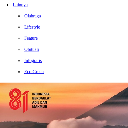
Lainnya
Olahraga
Lifestyle
Feature
Obituari
Infografis
Eco Green