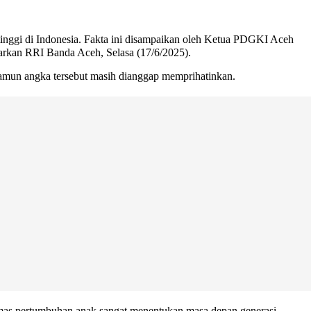
tinggi di Indonesia. Fakta ini disampaikan oleh Ketua PDGKI Aceh
arkan RRI Banda Aceh, Selasa (17/6/2025).
 namun angka tersebut masih dianggap memprihatinkan.
 emas pertumbuhan anak sangat menentukan masa depan generasi