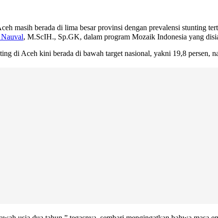
h masih berada di lima besar provinsi dengan prevalensi stunting ter
n Nauval
, M.ScIH., Sp.GK, dalam program Mozaik Indonesia yang disi
ng di Aceh kini berada di bawah target nasional, yakni 19,8 persen,
i bawah usia dua tahun,” tegasnya, sembari mengingatkan bahwa masa