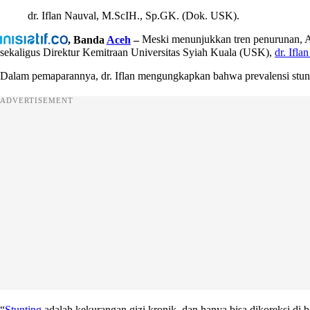
dr. Iflan Nauval, M.ScIH., Sp.GK. (Dok. USK).
, Banda
Aceh
–
Meski menunjukkan tren penurunan, Ace
sekaligus Direktur Kemitraan Universitas Syiah Kuala (USK),
dr. Ifla
Dalam pemaparannya, dr. Iflan mengungkapkan bahwa prevalensi stunti
ADVERTISEMENT
“
Stunting
adalah kekurangan gizi kronik, dan hanya bisa dikoreksi d