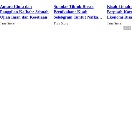
Antara Cinta dan
Standar Tiktok Rusak
Kisah Limah 
Panggilan Ka’bah: Sebuah
Pernikahan: Kisah
Berpisah Kar
Ujian Iman dan Kesetiaan
Selebgram Tuntut Nafkah
Ekonomi Dis
Rp.15 Juta Perbulan
Karena Cinta
True Story
True Story
True Story
Berakhir Talak Oleh
Suaminya