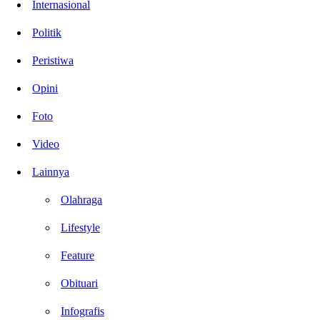
Internasional
Politik
Peristiwa
Opini
Foto
Video
Lainnya
Olahraga
Lifestyle
Feature
Obituari
Infografis