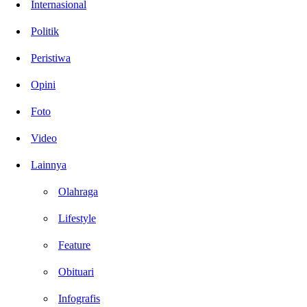
Internasional
Politik
Peristiwa
Opini
Foto
Video
Lainnya
Olahraga
Lifestyle
Feature
Obituari
Infografis