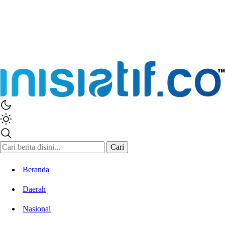
Inisiatif.co
Stay Connected Stay Informed
Cari
Beranda
Daerah
Nasional