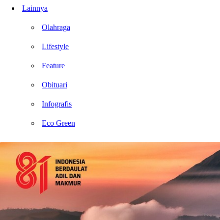
Lainnya
Olahraga
Lifestyle
Feature
Obituari
Infografis
Eco Green