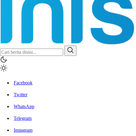
Inisiatif.co
Stay Connected Stay Informed
Facebook
Twitter
WhatsApp
Telegram
Instagram