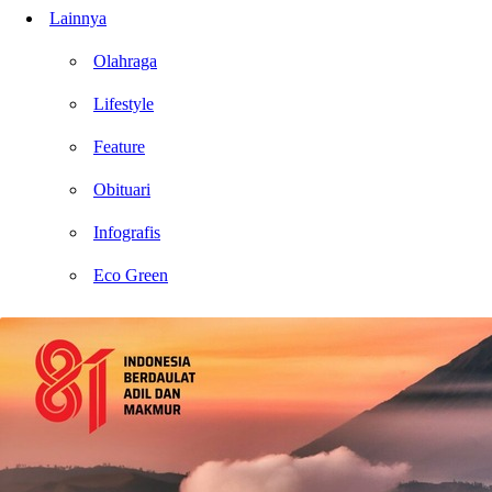
Lainnya
Olahraga
Lifestyle
Feature
Obituari
Infografis
Eco Green