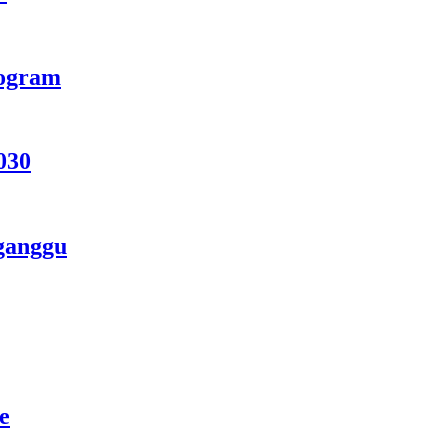
rogram
030
ganggu
e