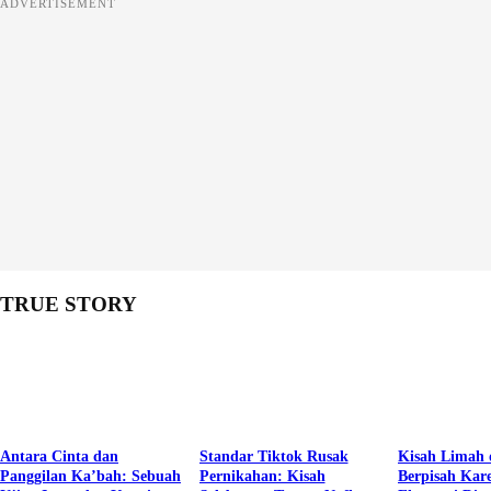
ADVERTISEMENT
TRUE STORY
Antara Cinta dan
Standar Tiktok Rusak
Kisah Limah 
Panggilan Ka’bah: Sebuah
Pernikahan: Kisah
Berpisah Kar