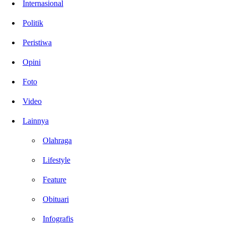
Internasional
Politik
Peristiwa
Opini
Foto
Video
Lainnya
Olahraga
Lifestyle
Feature
Obituari
Infografis