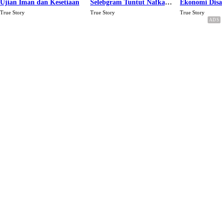
Ujian Iman dan Kesetiaan
Selebgram Tuntut Nafkah
Ekonomi Dis
Rp.15 Juta Perbulan
Karena Cinta
True Story
True Story
True Story
Berakhir Talak Oleh
Suaminya