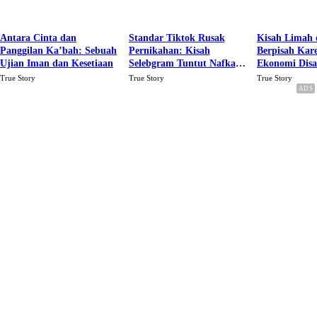
Antara Cinta dan
Standar Tiktok Rusak
Kisah Limah 
Panggilan Ka’bah: Sebuah
Pernikahan: Kisah
Berpisah Kar
Ujian Iman dan Kesetiaan
Selebgram Tuntut Nafkah
Ekonomi Dis
Rp.15 Juta Perbulan
Karena Cinta
True Story
True Story
True Story
Berakhir Talak Oleh
Suaminya