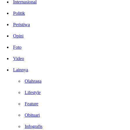
Internasional
Politik
Peristiwa
Opini
Foto
Video
Lainnya
Olahraga
Lifestyle
Feature
Obituari
Infografis