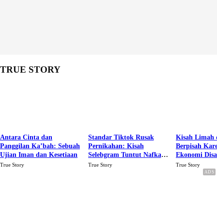
TRUE STORY
Antara Cinta dan
Standar Tiktok Rusak
Kisah Limah 
Panggilan Ka’bah: Sebuah
Pernikahan: Kisah
Berpisah Kar
Ujian Iman dan Kesetiaan
Selebgram Tuntut Nafkah
Ekonomi Dis
Rp.15 Juta Perbulan
Karena Cinta
True Story
True Story
True Story
Berakhir Talak Oleh
Suaminya