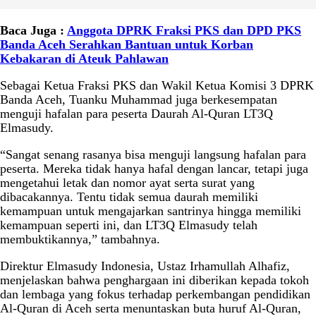
Baca Juga :
Anggota DPRK Fraksi PKS dan DPD PKS
Banda Aceh Serahkan Bantuan untuk Korban
Kebakaran di Ateuk Pahlawan
Sebagai Ketua Fraksi PKS dan Wakil Ketua Komisi 3 DPRK
Banda Aceh, Tuanku Muhammad juga berkesempatan
menguji hafalan para peserta Daurah Al-Quran LT3Q
Elmasudy.
“Sangat senang rasanya bisa menguji langsung hafalan para
peserta. Mereka tidak hanya hafal dengan lancar, tetapi juga
mengetahui letak dan nomor ayat serta surat yang
dibacakannya. Tentu tidak semua daurah memiliki
kemampuan untuk mengajarkan santrinya hingga memiliki
kemampuan seperti ini, dan LT3Q Elmasudy telah
membuktikannya,” tambahnya.
Direktur Elmasudy Indonesia, Ustaz Irhamullah Alhafiz,
menjelaskan bahwa penghargaan ini diberikan kepada tokoh
dan lembaga yang fokus terhadap perkembangan pendidikan
Al-Quran di Aceh serta menuntaskan buta huruf Al-Quran,