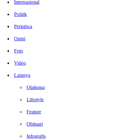
Internasional
Politik
Peristiwa
Opini
Foto
Video
Lainnya
Olahraga
Lifestyle
Feature
Obituari
Infografis