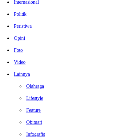
Internasional
Politik
Peristiwa
Opini
Foto
Video
Lainnya
Olahraga
Lifestyle
Feature
Obituari
Infografis