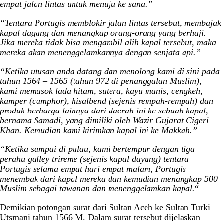
empat jalan lintas untuk menuju ke sana.”
“Tentara Portugis memblokir jalan lintas tersebut, membajak
kapal dagang dan menangkap orang-orang yang berhaji.
Jika mereka tidak bisa mengambil alih kapal tersebut, maka
mereka akan menenggelamkannya dengan senjata api.”
“Ketika utusan anda datang dan menolong kami di sini pada
tahun 1564 – 1565 (tahun 972 di penanggalan Muslim),
kami memasok lada hitam, sutera, kayu manis, cengkeh,
kamper (camphor), hisalbend (sejenis rempah-rempah) dan
produk berharga lainnya dari daerah ini ke sebuah kapal,
bernama Samadi, yang dimiliki oleh Wazir Gujarat Cigeri
Khan. Kemudian kami kirimkan kapal ini ke Makkah.”
“Ketika sampai di pulau, kami bertempur dengan tiga
perahu galley trireme (sejenis kapal dayung) tentara
Portugis selama empat hari empat malam, Portugis
menembak dari kapal mereka dan kemudian menangkap 500
Muslim sebagai tawanan dan menenggelamkan kapal.
“
Demikian potongan surat dari Sultan Aceh ke Sultan Turki
Utsmani tahun 1566 M. Dalam surat tersebut dijelaskan