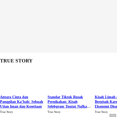
TRUE STORY
Antara Cinta dan
Standar Tiktok Rusak
Kisah Limah 
Panggilan Ka’bah: Sebuah
Pernikahan: Kisah
Berpisah Kar
Ujian Iman dan Kesetiaan
Selebgram Tuntut Nafkah
Ekonomi Dis
Rp.15 Juta Perbulan
Karena Cinta
True Story
True Story
True Story
Berakhir Talak Oleh