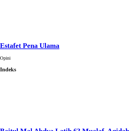
Estafet Pena Ulama
Opini
Indeks
Baitul Mal Abdya Latih 63 Mualaf, Aqidah