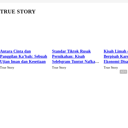
TRUE STORY
Antara Cinta dan
Standar Tiktok Rusak
Kisah Limah 
Panggilan Ka’bah: Sebuah
Pernikahan: Kisah
Berpisah Kar
Ujian Iman dan Kesetiaan
Selebgram Tuntut Nafkah
Ekonomi Dis
Rp.15 Juta Perbulan
Karena Cinta
True Story
True Story
True Story
Berakhir Talak Oleh
Suaminya