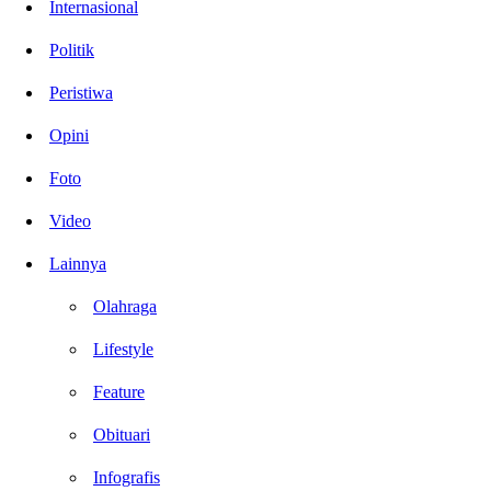
Internasional
Politik
Peristiwa
Opini
Foto
Video
Lainnya
Olahraga
Lifestyle
Feature
Obituari
Infografis