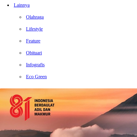
Lainnya
Olahraga
Lifestyle
Feature
Obituari
Infografis
Eco Green