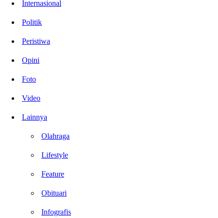
Internasional
Politik
Peristiwa
Opini
Foto
Video
Lainnya
Olahraga
Lifestyle
Feature
Obituari
Infografis