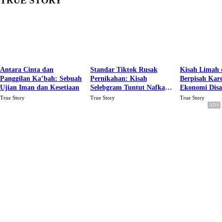
TRUE STORY
Antara Cinta dan
Standar Tiktok Rusak
Kisah Limah 
Panggilan Ka’bah: Sebuah
Pernikahan: Kisah
Berpisah Kar
Ujian Iman dan Kesetiaan
Selebgram Tuntut Nafkah
Ekonomi Dis
Rp.15 Juta Perbulan
Karena Cinta
True Story
True Story
True Story
Berakhir Talak Oleh
Suaminya