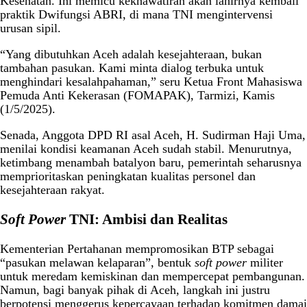
Kesehatan. Ini memicu kekhawatiran akan lahirnya kembali
praktik Dwifungsi ABRI, di mana TNI mengintervensi
urusan sipil.
“Yang dibutuhkan Aceh adalah kesejahteraan, bukan
tambahan pasukan. Kami minta dialog terbuka untuk
menghindari kesalahpahaman,” seru Ketua Front Mahasiswa
Pemuda Anti Kekerasan (FOMAPAK), Tarmizi, Kamis
(1/5/2025).
Senada, Anggota DPD RI asal Aceh, H. Sudirman Haji Uma,
menilai kondisi keamanan Aceh sudah stabil. Menurutnya,
ketimbang menambah batalyon baru, pemerintah seharusnya
memprioritaskan peningkatan kualitas personel dan
kesejahteraan rakyat.
Soft Power
TNI: Ambisi dan Realitas
Kementerian Pertahanan mempromosikan BTP sebagai
“pasukan melawan kelaparan”, bentuk
soft power
militer
untuk meredam kemiskinan dan mempercepat pembangunan.
Namun, bagi banyak pihak di Aceh, langkah ini justru
berpotensi menggerus kepercayaan terhadap komitmen damai