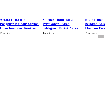
Antara Cinta dan
Standar Tiktok Rusak
Kisah Limah 
Panggilan Ka’bah: Sebuah
Pernikahan: Kisah
Berpisah Kar
Ujian Iman dan Kesetiaan
Selebgram Tuntut Nafkah
Ekonomi Dis
Rp.15 Juta Perbulan
Karena Cinta
True Story
True Story
True Story
Berakhir Talak Oleh
Suaminya