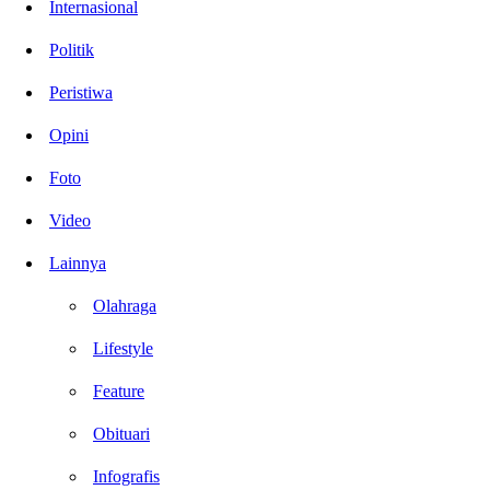
Internasional
Politik
Peristiwa
Opini
Foto
Video
Lainnya
Olahraga
Lifestyle
Feature
Obituari
Infografis