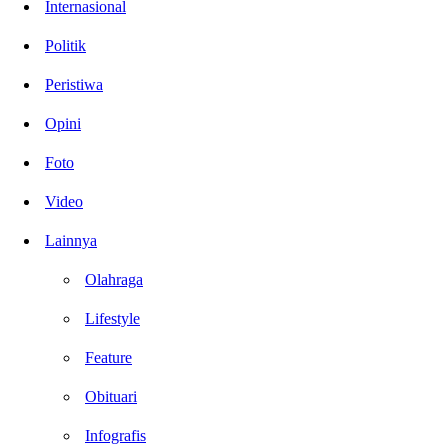
Internasional
Politik
Peristiwa
Opini
Foto
Video
Lainnya
Olahraga
Lifestyle
Feature
Obituari
Infografis