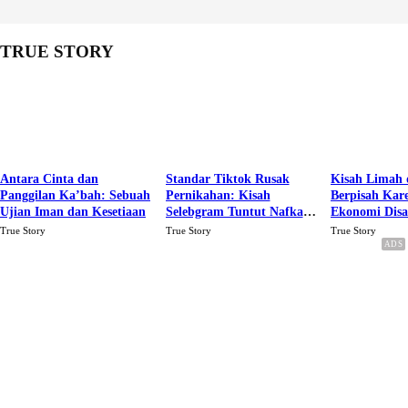
TRUE STORY
Antara Cinta dan
Standar Tiktok Rusak
Kisah Limah 
Panggilan Ka’bah: Sebuah
Pernikahan: Kisah
Berpisah Kar
Ujian Iman dan Kesetiaan
Selebgram Tuntut Nafkah
Ekonomi Dis
Rp.15 Juta Perbulan
Karena Cinta
True Story
True Story
True Story
Berakhir Talak Oleh
Suaminya