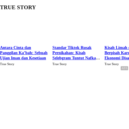
TRUE STORY
Antara Cinta dan
Standar Tiktok Rusak
Kisah Limah 
Panggilan Ka’bah: Sebuah
Pernikahan: Kisah
Berpisah Kar
Ujian Iman dan Kesetiaan
Selebgram Tuntut Nafkah
Ekonomi Dis
Rp.15 Juta Perbulan
Karena Cinta
True Story
True Story
True Story
Berakhir Talak Oleh
Suaminya