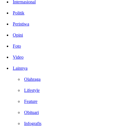
Internasional
Politik
Peristiwa
Opini
Foto
Video
Lainnya
Olahraga
Lifestyle
Feature
Obituari
Infografis