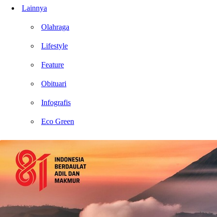
Lainnya
Olahraga
Lifestyle
Feature
Obituari
Infografis
Eco Green