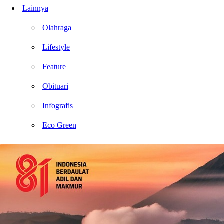
Lainnya
Olahraga
Lifestyle
Feature
Obituari
Infografis
Eco Green