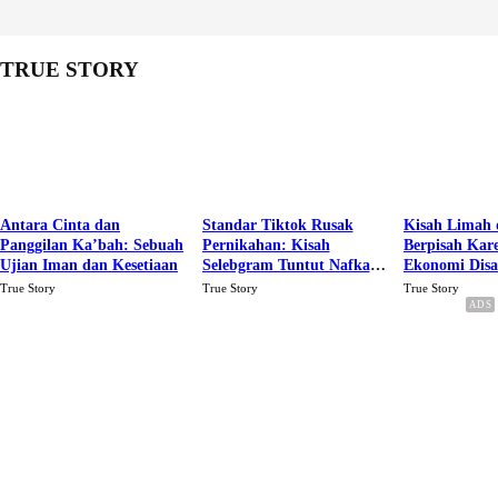
TRUE STORY
Antara Cinta dan
Standar Tiktok Rusak
Kisah Limah 
Panggilan Ka’bah: Sebuah
Pernikahan: Kisah
Berpisah Kar
Ujian Iman dan Kesetiaan
Selebgram Tuntut Nafkah
Ekonomi Dis
Rp.15 Juta Perbulan
Karena Cinta
True Story
True Story
True Story
Berakhir Talak Oleh
Suaminya