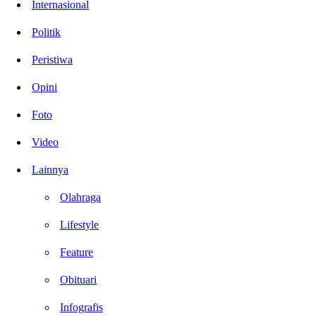
Internasional
Politik
Peristiwa
Opini
Foto
Video
Lainnya
Olahraga
Lifestyle
Feature
Obituari
Infografis