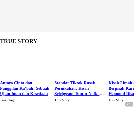
TRUE STORY
Antara Cinta dan
Standar Tiktok Rusak
Kisah Limah 
Panggilan Ka’bah: Sebuah
Pernikahan: Kisah
Berpisah Kar
Ujian Iman dan Kesetiaan
Selebgram Tuntut Nafkah
Ekonomi Dis
Rp.15 Juta Perbulan
Karena Cinta
True Story
True Story
True Story
Berakhir Talak Oleh
Suaminya