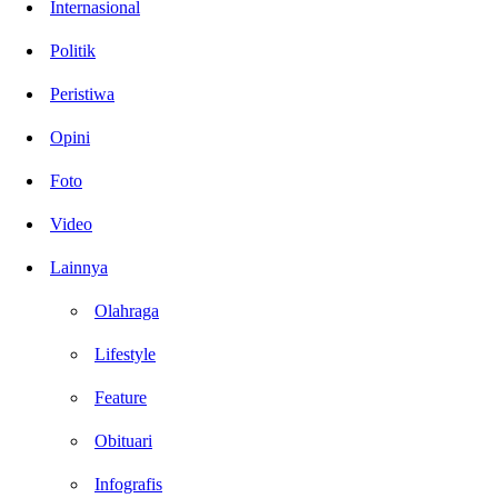
Internasional
Politik
Peristiwa
Opini
Foto
Video
Lainnya
Olahraga
Lifestyle
Feature
Obituari
Infografis