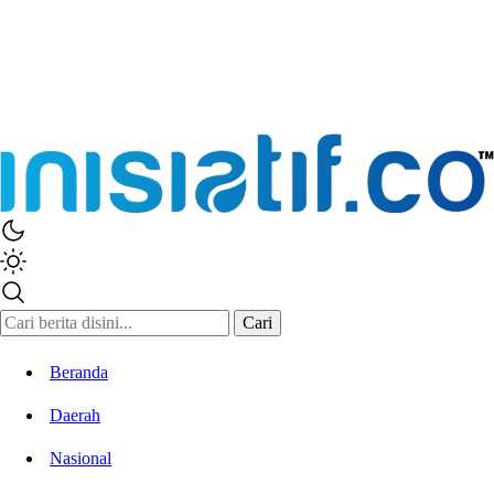
Inisiatif.co
Stay Connected Stay Informed
Cari
Beranda
Daerah
Nasional