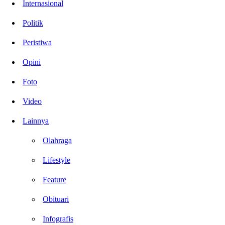
Internasional
Politik
Peristiwa
Opini
Foto
Video
Lainnya
Olahraga
Lifestyle
Feature
Obituari
Infografis