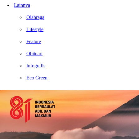
Lainnya
Olahraga
Lifestyle
Feature
Obituari
Infografis
Eco Green