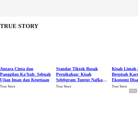
TRUE STORY
Antara Cinta dan
Standar Tiktok Rusak
Kisah Limah 
Panggilan Ka’bah: Sebuah
Pernikahan: Kisah
Berpisah Kar
Ujian Iman dan Kesetiaan
Selebgram Tuntut Nafkah
Ekonomi Dis
Rp.15 Juta Perbulan
Karena Cinta
True Story
True Story
True Story
Berakhir Talak Oleh
Suaminya