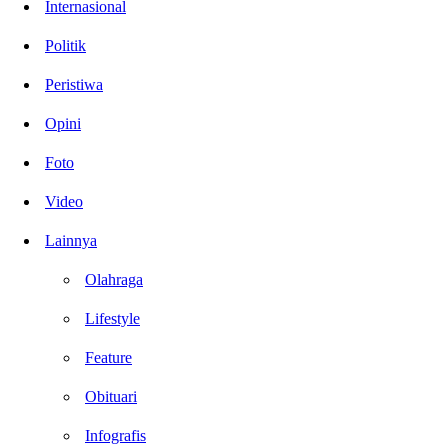
Internasional
Politik
Peristiwa
Opini
Foto
Video
Lainnya
Olahraga
Lifestyle
Feature
Obituari
Infografis