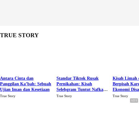
TRUE STORY
Antara Cinta dan
Standar Tiktok Rusak
Kisah Limah 
Panggilan Ka’bah: Sebuah
Pernikahan: Kisah
Berpisah Kar
Ujian Iman dan Kesetiaan
Selebgram Tuntut Nafkah
Ekonomi Dis
Rp.15 Juta Perbulan
Karena Cinta
True Story
True Story
True Story
Berakhir Talak Oleh
Suaminya