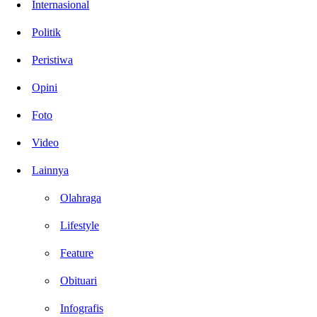
Internasional
Politik
Peristiwa
Opini
Foto
Video
Lainnya
Olahraga
Lifestyle
Feature
Obituari
Infografis