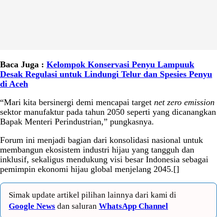
Baca Juga :
Kelompok Konservasi Penyu Lampuuk
Desak Regulasi untuk Lindungi Telur dan Spesies Penyu
di Aceh
“Mari kita bersinergi demi mencapai target
net zero emission
sektor manufaktur pada tahun 2050 seperti yang dicanangkan
Bapak Menteri Perindustrian,” pungkasnya.
Forum ini menjadi bagian dari konsolidasi nasional untuk
membangun ekosistem industri hijau yang tangguh dan
inklusif, sekaligus mendukung visi besar Indonesia sebagai
pemimpin ekonomi hijau global menjelang 2045.[]
Simak update artikel pilihan lainnya dari kami di
Google News
dan saluran
WhatsApp Channel