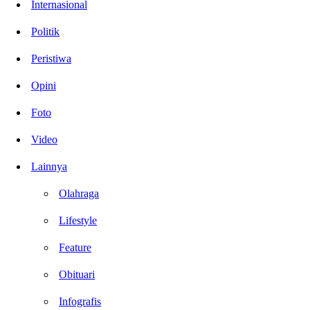
Internasional
Politik
Peristiwa
Opini
Foto
Video
Lainnya
Olahraga
Lifestyle
Feature
Obituari
Infografis