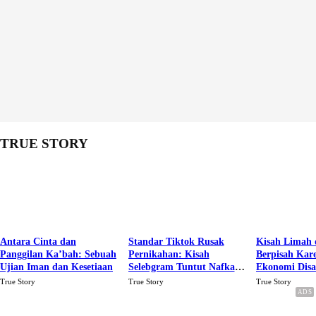
TRUE STORY
Antara Cinta dan
Standar Tiktok Rusak
Kisah Limah 
Panggilan Ka’bah: Sebuah
Pernikahan: Kisah
Berpisah Kar
Ujian Iman dan Kesetiaan
Selebgram Tuntut Nafkah
Ekonomi Dis
Rp.15 Juta Perbulan
Karena Cinta
True Story
True Story
True Story
Berakhir Talak Oleh
Suaminya