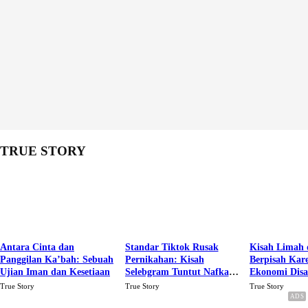
TRUE STORY
Antara Cinta dan
Standar Tiktok Rusak
Kisah Limah 
Panggilan Ka’bah: Sebuah
Pernikahan: Kisah
Berpisah Kar
Ujian Iman dan Kesetiaan
Selebgram Tuntut Nafkah
Ekonomi Dis
Rp.15 Juta Perbulan
Karena Cinta
True Story
True Story
True Story
Berakhir Talak Oleh