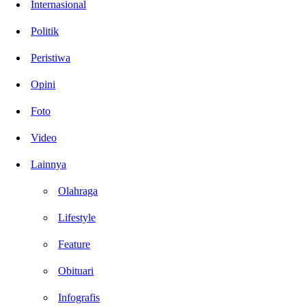
Internasional
Politik
Peristiwa
Opini
Foto
Video
Lainnya
Olahraga
Lifestyle
Feature
Obituari
Infografis