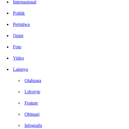
Internasional
Politik
Peristiwa
Opini
Foto
Video
Lainnya
Olahraga
Lifestyle
Feature
Obituari
Infografis