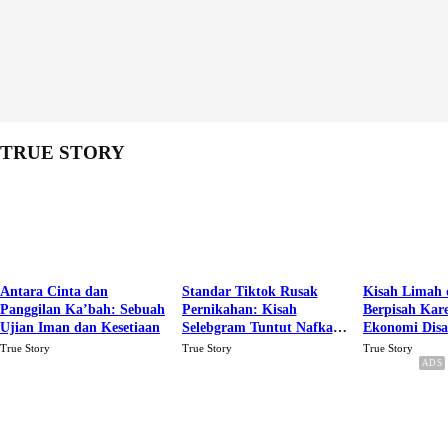
TRUE STORY
Antara Cinta dan
Standar Tiktok Rusak
Kisah Limah 
Panggilan Ka’bah: Sebuah
Pernikahan: Kisah
Berpisah Kar
Ujian Iman dan Kesetiaan
Selebgram Tuntut Nafkah
Ekonomi Dis
Rp.15 Juta Perbulan
Karena Cinta
True Story
True Story
True Story
Berakhir Talak Oleh
Suaminya