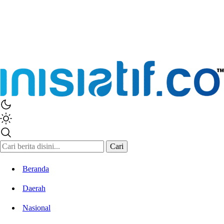
Inisiatif.co
Stay Connected Stay Informed
Cari
Beranda
Daerah
Nasional