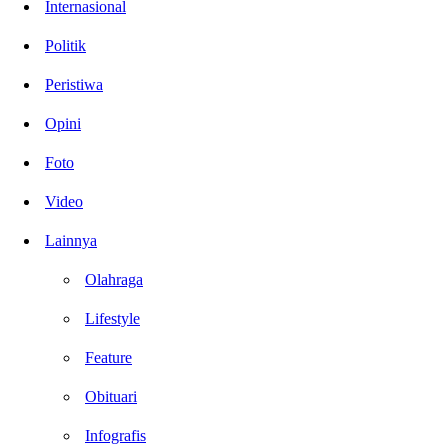
Internasional
Politik
Peristiwa
Opini
Foto
Video
Lainnya
Olahraga
Lifestyle
Feature
Obituari
Infografis