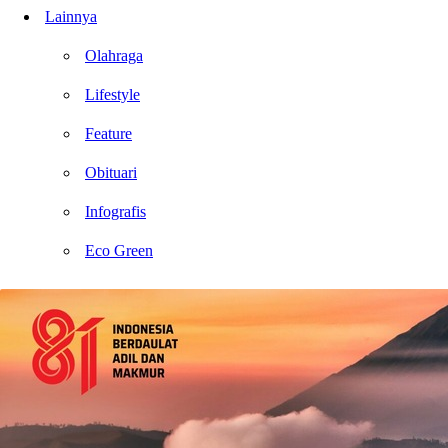
Lainnya
Olahraga
Lifestyle
Feature
Obituari
Infografis
Eco Green