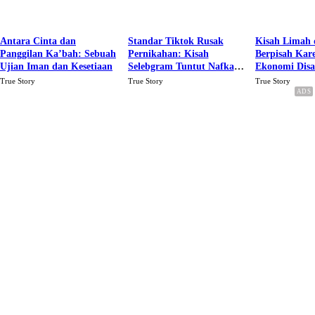
Antara Cinta dan
Standar Tiktok Rusak
Kisah Limah 
Panggilan Ka’bah: Sebuah
Pernikahan: Kisah
Berpisah Kar
Ujian Iman dan Kesetiaan
Selebgram Tuntut Nafkah
Ekonomi Dis
Rp.15 Juta Perbulan
Karena Cinta
True Story
True Story
True Story
Berakhir Talak Oleh
Suaminya