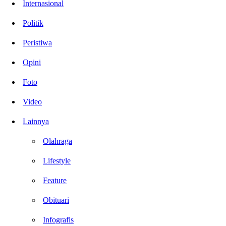
Internasional
Politik
Peristiwa
Opini
Foto
Video
Lainnya
Olahraga
Lifestyle
Feature
Obituari
Infografis