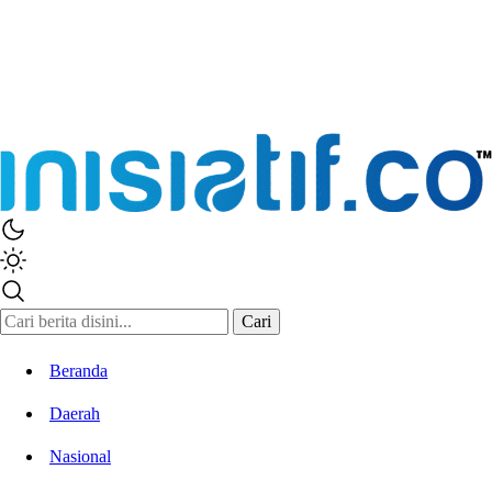
Inisiatif.co
Stay Connected Stay Informed
Cari
Beranda
Daerah
Nasional