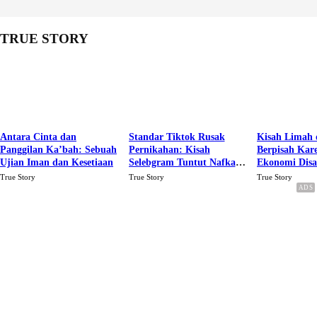
TRUE STORY
Antara Cinta dan
Standar Tiktok Rusak
Kisah Limah 
Panggilan Ka’bah: Sebuah
Pernikahan: Kisah
Berpisah Kar
Ujian Iman dan Kesetiaan
Selebgram Tuntut Nafkah
Ekonomi Dis
Rp.15 Juta Perbulan
Karena Cinta
True Story
True Story
True Story
Berakhir Talak Oleh
Suaminya