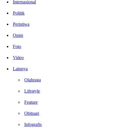
Internasional
Politik
Peristiwa
Opini
Foto
Video
Lainnya
Olahraga
Lifestyle
Feature
Obituari
Infografis