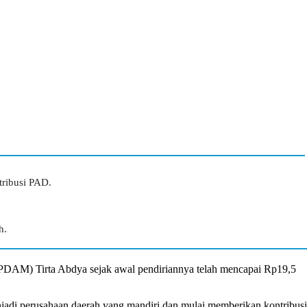
ribusi PAD.
h.
DAM) Tirta Abdya sejak awal pendiriannya telah mencapai Rp19,5
adi perusahaan daerah yang mandiri dan mulai memberikan kontribusi