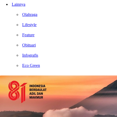
Lainnya
Olahraga
Lifestyle
Feature
Obituari
Infografis
Eco Green