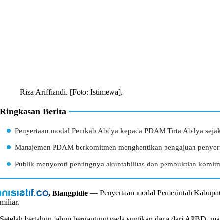
Riza Ariffiandi. [Foto: Istimewa].
Ringkasan Berita
Penyertaan modal Pemkab Abdya kepada PDAM Tirta Abdya sejak b
Manajemen PDAM berkomitmen menghentikan pengajuan penyerta
Publik menyoroti pentingnya akuntabilitas dan pembuktian komi
, Blangpidie
— Penyertaan modal Pemerintah Kabupate
miliar.
Setelah bertahun-tahun bergantung pada suntikan dana dari APBD, m