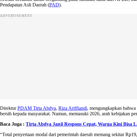
Pendapatan Asli Daerah (
PAD
).
ADVERTISEMENT
Direktur
PDAM Tirta Abdya
,
Riza Ariffiandi
, mengungkapkan bahwa s
bersih kepada masyarakat. Namun, memasuki 2026, arah kebijakan pe
Baca Juga :
Tirta Abdya Janji Respons Cepat, Warga Kini Bisa L
“Total penyertaan modal dari pemerintah daerah memang sekitar Rp1