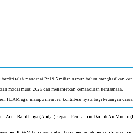
erdiri telah mencapai Rp19,5 miliar, namun belum menghasilkan kont
an modal mulai 2026 dan menargetkan kemandirian perusahaan.
tmen PDAM agar mampu memberi kontribusi nyata bagi keuangan daera
n Aceh Barat Daya (Abdya) kepada Perusahaan Daerah Air Minum (P
anajemen PDAM kini menyatakan komitmen untuk bertransformasi menj