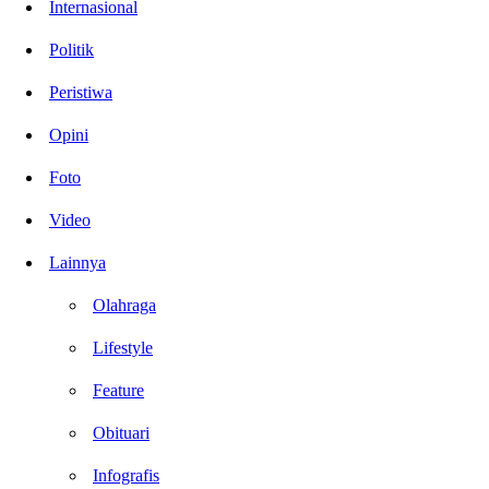
Internasional
Politik
Peristiwa
Opini
Foto
Video
Lainnya
Olahraga
Lifestyle
Feature
Obituari
Infografis