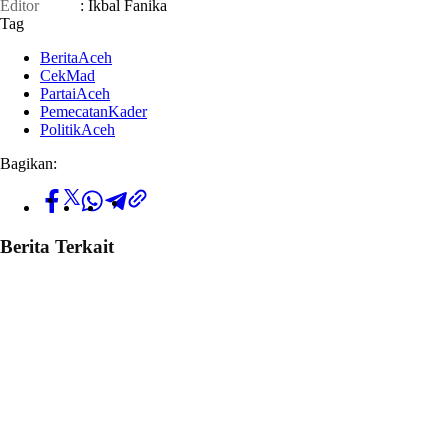
Editor
: Ikbal Fanika
Tag
BeritaAceh
CekMad
PartaiAceh
PemecatanKader
PolitikAceh
Bagikan:
Berita Terkait