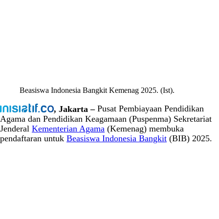
Beasiswa Indonesia Bangkit Kemenag 2025. (Ist).
, Jakarta –
Pusat Pembiayaan Pendidikan
Agama dan Pendidikan Keagamaan (Puspenma) Sekretariat
Jenderal
Kementerian Agama
(Kemenag) membuka
pendaftaran untuk
Beasiswa Indonesia Bangkit
(BIB) 2025.
Sekretaris Jenderal Kemenag, Prof. Phil. Kamaruddin Amin,
M.A., Ph.D, mengumumkan bahwa pengumuman
pendaftaran BIB 2025 akan dilakukan pada 21 Maret 2025,
dengan pendaftaran resmi dibuka mulai 1 April 2025.
ADVERTISEMENT