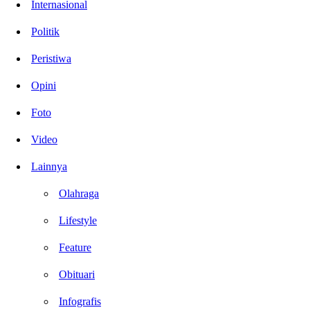
Internasional
Politik
Peristiwa
Opini
Foto
Video
Lainnya
Olahraga
Lifestyle
Feature
Obituari
Infografis