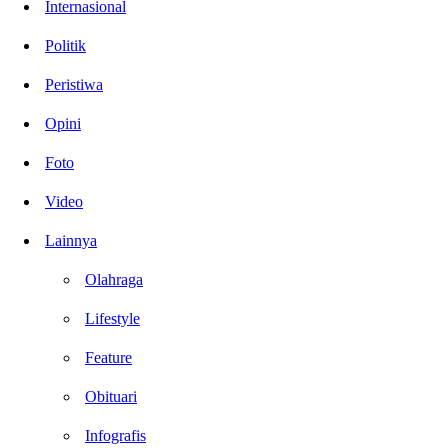
Internasional
Politik
Peristiwa
Opini
Foto
Video
Lainnya
Olahraga
Lifestyle
Feature
Obituari
Infografis