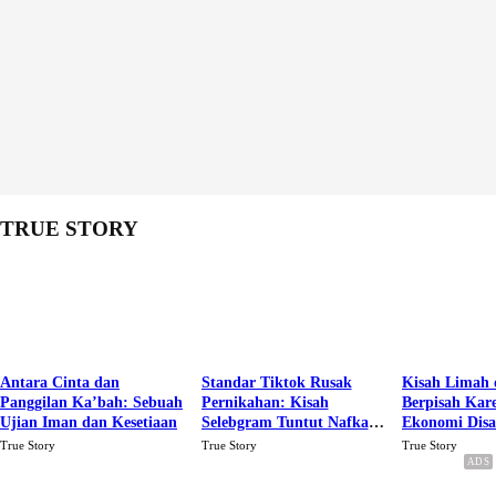
TRUE STORY
Antara Cinta dan
Standar Tiktok Rusak
Kisah Limah 
Panggilan Ka’bah: Sebuah
Pernikahan: Kisah
Berpisah Kar
Ujian Iman dan Kesetiaan
Selebgram Tuntut Nafkah
Ekonomi Dis
Rp.15 Juta Perbulan
Karena Cinta
True Story
True Story
True Story
Berakhir Talak Oleh
Suaminya