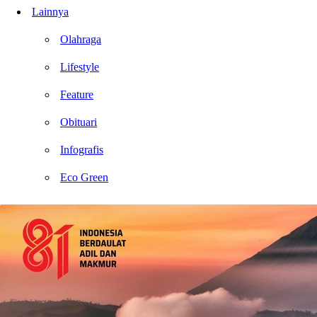
Lainnya
Olahraga
Lifestyle
Feature
Obituari
Infografis
Eco Green