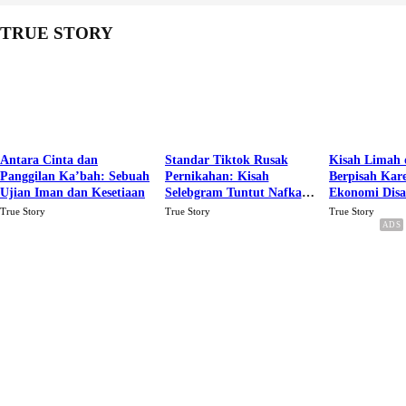
TRUE STORY
Antara Cinta dan
Standar Tiktok Rusak
Kisah Limah 
Panggilan Ka’bah: Sebuah
Pernikahan: Kisah
Berpisah Kar
Ujian Iman dan Kesetiaan
Selebgram Tuntut Nafkah
Ekonomi Dis
Rp.15 Juta Perbulan
Karena Cinta
True Story
True Story
True Story
Berakhir Talak Oleh
Suaminya