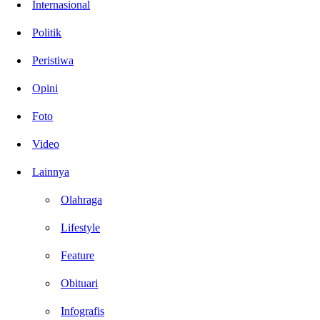
Internasional
Politik
Peristiwa
Opini
Foto
Video
Lainnya
Olahraga
Lifestyle
Feature
Obituari
Infografis