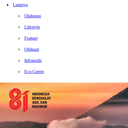
Lainnya
Olahraga
Lifestyle
Feature
Obituari
Infografis
Eco Green