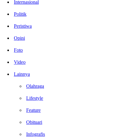
Internasional
Politik
Peristiwa
Opini
Foto
Video
Lainnya
Olahraga
Lifestyle
Feature
Obituari
Infografis