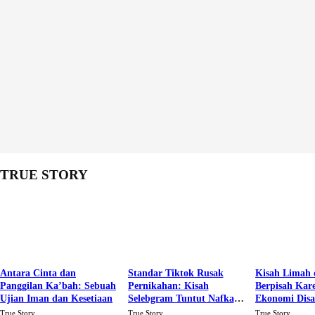
TRUE STORY
Antara Cinta dan
Standar Tiktok Rusak
Kisah Limah 
Panggilan Ka’bah: Sebuah
Pernikahan: Kisah
Berpisah Kar
Ujian Iman dan Kesetiaan
Selebgram Tuntut Nafkah
Ekonomi Dis
Rp.15 Juta Perbulan
Karena Cinta
True Story
True Story
True Story