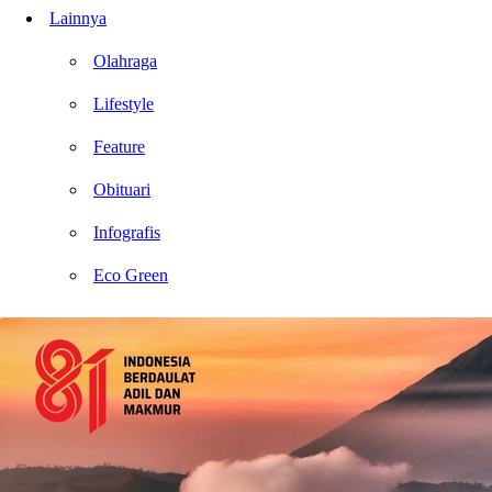
Lainnya
Olahraga
Lifestyle
Feature
Obituari
Infografis
Eco Green