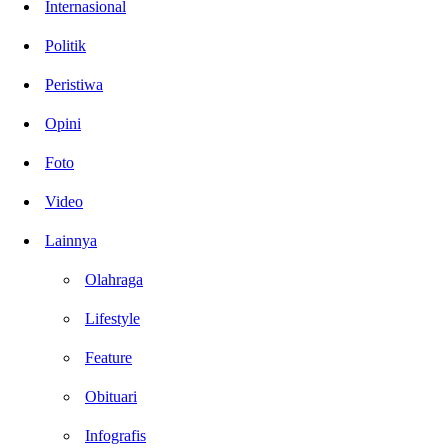
Internasional
Politik
Peristiwa
Opini
Foto
Video
Lainnya
Olahraga
Lifestyle
Feature
Obituari
Infografis