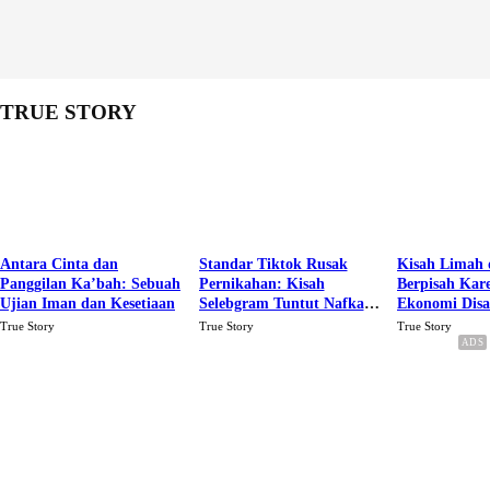
TRUE STORY
Antara Cinta dan
Standar Tiktok Rusak
Kisah Limah 
Panggilan Ka’bah: Sebuah
Pernikahan: Kisah
Berpisah Kar
Ujian Iman dan Kesetiaan
Selebgram Tuntut Nafkah
Ekonomi Dis
Rp.15 Juta Perbulan
Karena Cinta
True Story
True Story
True Story
Berakhir Talak Oleh
Suaminya