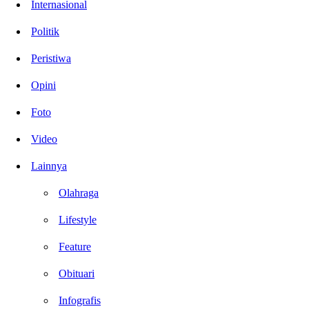
Internasional
Politik
Peristiwa
Opini
Foto
Video
Lainnya
Olahraga
Lifestyle
Feature
Obituari
Infografis