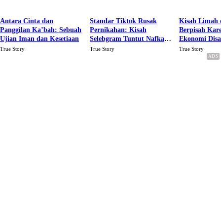
Antara Cinta dan
Standar Tiktok Rusak
Kisah Limah 
Panggilan Ka’bah: Sebuah
Pernikahan: Kisah
Berpisah Kar
Ujian Iman dan Kesetiaan
Selebgram Tuntut Nafkah
Ekonomi Dis
Rp.15 Juta Perbulan
Karena Cinta
True Story
True Story
True Story
Berakhir Talak Oleh
Suaminya