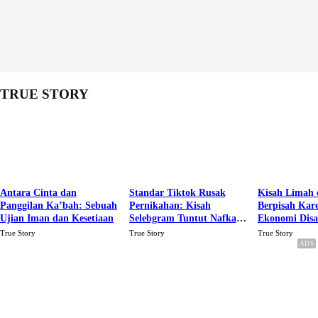
TRUE STORY
Antara Cinta dan
Standar Tiktok Rusak
Kisah Limah 
Panggilan Ka’bah: Sebuah
Pernikahan: Kisah
Berpisah Kar
Ujian Iman dan Kesetiaan
Selebgram Tuntut Nafkah
Ekonomi Dis
Rp.15 Juta Perbulan
Karena Cinta
True Story
True Story
True Story
Berakhir Talak Oleh
Suaminya