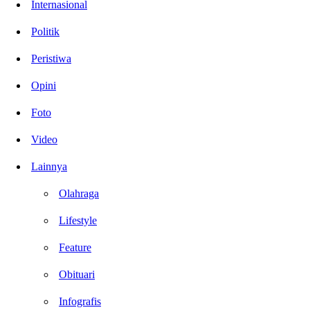
Internasional
Politik
Peristiwa
Opini
Foto
Video
Lainnya
Olahraga
Lifestyle
Feature
Obituari
Infografis