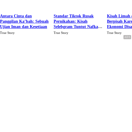
Antara Cinta dan
Standar Tiktok Rusak
Kisah Limah 
Panggilan Ka’bah: Sebuah
Pernikahan: Kisah
Berpisah Kar
Ujian Iman dan Kesetiaan
Selebgram Tuntut Nafkah
Ekonomi Dis
Rp.15 Juta Perbulan
Karena Cinta
True Story
True Story
True Story
Berakhir Talak Oleh
Suaminya