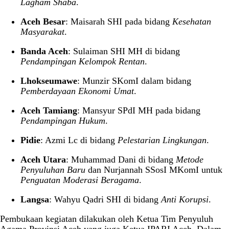
Lagham Shaba
.
Aceh Besar
: Maisarah SHI pada bidang
Kesehatan
Masyarakat
.
Banda Aceh
: Sulaiman SHI MH di bidang
Pendampingan Kelompok Rentan
.
Lhokseumawe
: Munzir SKomI dalam bidang
Pemberdayaan Ekonomi Umat
.
Aceh Tamiang
: Mansyur SPdI MH pada bidang
Pendampingan Hukum
.
Pidie
: Azmi Lc di bidang
Pelestarian Lingkungan
.
Aceh Utara
: Muhammad Dani di bidang
Metode
Penyuluhan Baru
dan Nurjannah SSosI MKomI untuk
Penguatan Moderasi Beragama
.
Langsa
: Wahyu Qadri SHI di bidang
Anti Korupsi
.
Pembukaan kegiatan dilakukan oleh Ketua Tim Penyuluh