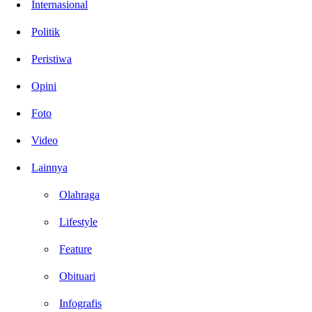
Internasional
Politik
Peristiwa
Opini
Foto
Video
Lainnya
Olahraga
Lifestyle
Feature
Obituari
Infografis