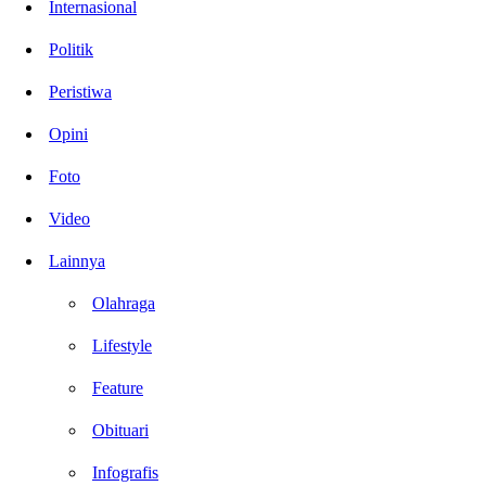
Internasional
Politik
Peristiwa
Opini
Foto
Video
Lainnya
Olahraga
Lifestyle
Feature
Obituari
Infografis