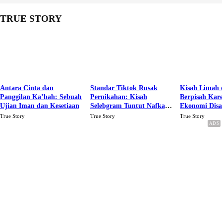
TRUE STORY
Antara Cinta dan
Standar Tiktok Rusak
Kisah Limah 
Panggilan Ka’bah: Sebuah
Pernikahan: Kisah
Berpisah Kar
Ujian Iman dan Kesetiaan
Selebgram Tuntut Nafkah
Ekonomi Dis
Rp.15 Juta Perbulan
Karena Cinta
True Story
True Story
True Story
Berakhir Talak Oleh
Suaminya