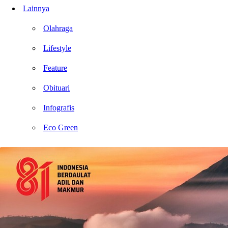
Lainnya
Olahraga
Lifestyle
Feature
Obituari
Infografis
Eco Green