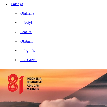
Lainnya
Olahraga
Lifestyle
Feature
Obituari
Infografis
Eco Green